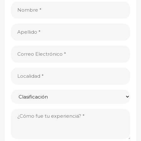
Nombre
(Obligatorio)
Apellido
(Obligatorio)
Correo
Electrónico
(Obligatorio)
Localidad
(Obligatorio)
Clasificación
¿Cómo
fue
tu
experiencia?