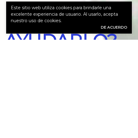
PUEDO
Este sitio web utiliza cookies para brindarle una
excelente experiencia de usuario. Al usarlo, acepta
nuestro uso de cookies.
DE ACUERDO
AYUDARLO?
Nuestros expertos asesores están listos
para evaluar sus necesidades.
Call Us 972-864-8844